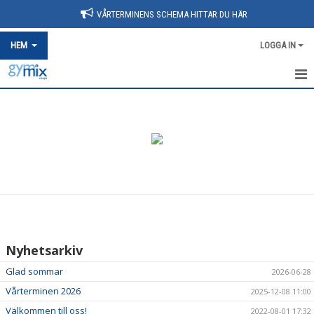
VÅRTERMINENS SCHEMA HITTAR DU HÄR
HEM
LOGGA IN
HEM
NYHETER
SCHEMA
AVGIFTER
VÅRA PASS
Nyhetsarkiv
BLI LEDARE
Glad sommar
2026-06-28
OM FÖRENINGEN
Vårterminen 2026
2025-12-08 11:00
Välkommen till oss!
2022-08-01 17:32