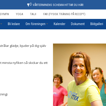
VÅRTERMINENS SCHEMA HITTAR DU HÄR
GYMPA
YOGA
TAIJI
FAR (FYSISK TRÄNING PÅ RECEPT)
Bli ledare
Om föreningen
Kalender
Dokument
Bildgalleri
rålar glädje, bjuder på dig själv
det minsta nyfiken så skickar du ett
tning)