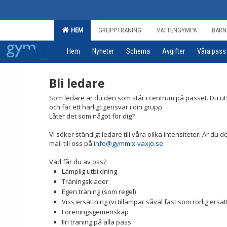
HEM
GRUPPTRÄNING
VATTENGYMPA
BARN
Hem
Nyheter
Schema
Avgifter
Våra pass
Bli ledare
Som ledare är du den som står i centrum på passet. Du utst
och fär ett härligt gensvar i din grupp.
Låter det som något för dig?
Vi söker ständigt ledare till våra olika intensiteter. Är du 
mail till oss på
info@gymmix-vaxjo.se
Vad får du av oss?
Lämplig utbildning
Träningskläder
Egen träning (som regel)
Viss ersättning (vi tillämpar såväl fast som rörlig ersät
Föreningsgemenskap
Fri träning på alla pass